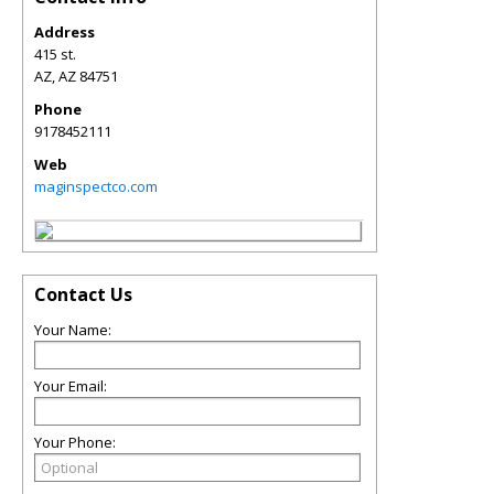
Address
415 st.
AZ
,
AZ
84751
Phone
9178452111
Web
maginspectco.com
Contact Us
Your Name:
Your Email:
Your Phone: