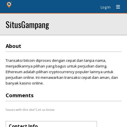
Log In
SitusGampang
About
Transaksi bitcoin diproses dengan cepat dan tanpa nama,
menjadikannya pilihan yang bagus untuk perjudian daring.
Ethereum adalah pilihan cryptocurrency populer lainnya untuk
perjudian online. Ini menawarkan transaksi cepat dan aman, dan
banyak kasino online.
Comments
Issues with this site? Let us know.
Contact Info