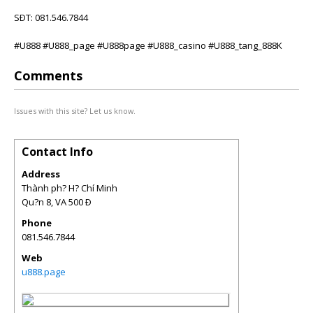
SÐT: 081.546.7844
#U888 #U888_page #U888page #U888_casino #U888_tang_888K
Comments
Issues with this site? Let us know.
Contact Info
Address
Thành ph? H? Chí Minh
Qu?n 8
,
VA
500 Ð
Phone
081.546.7844
Web
u888.page